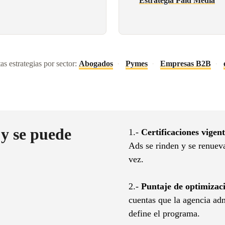
Estrategia Paid Media
as estrategias por sector:
Abogados
·
Pymes
·
Empresas B2B
·
 y se puede
1.-
Certificaciones vigent
Ads se rinden y se renuev
vez.
2.-
Puntaje de optimizaci
cuentas que la agencia ad
define el programa.