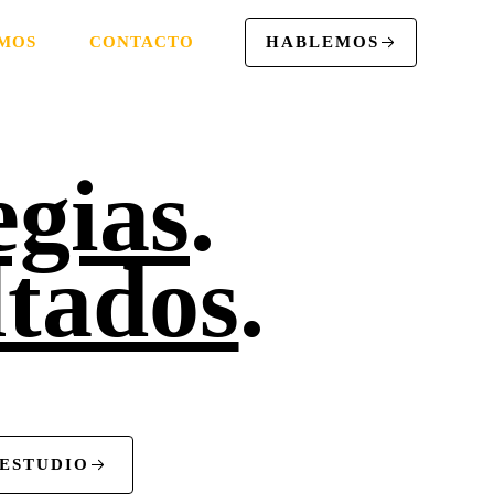
MOS
CONTACTO
HABLEMOS
egias
.
ltados
.
 ESTUDIO