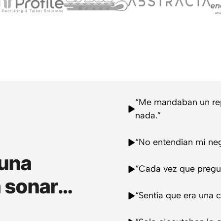
“Me mandaban un repo
nada.”
“No entendían mi neg
 una
“Cada vez que pregun
a sonar…
“Sentía que era una c