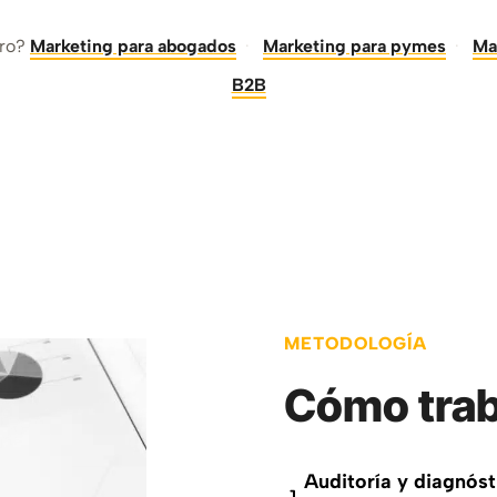
bro?
Marketing para abogados
·
Marketing para pymes
·
Ma
B2B
METODOLOGÍA
Cómo trab
Auditoría y diagnóst