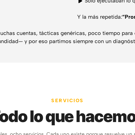
“Solo ejecutaban lo 
Y la más repetida:
“Pro
chas cuentas, tácticas genéricas, poco tiempo para e
ndidad— y por eso partimos siempre con un diagnóst
SERVICIOS
odo lo que hacem
les, ocho servicios. Cada uno existe porque resuelve un