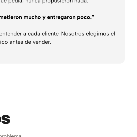
que pedía, nunca propusieron nada.”
metieron mucho y entregaron poco.”
ntender a cada cliente. Nosotros elegimos el
ico antes de vender.
os
 problema